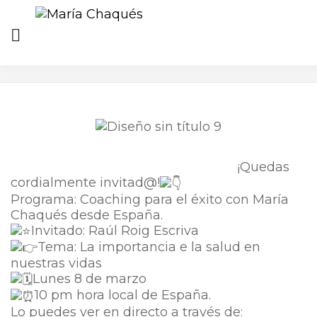
HOME
BLOGM
PRÓXIMOS EVENTOS
COACHING PARA EL ÉXITO. INVITADO RAÚL ROIG
ESCRIVA
¡Quedas
cordialmente invitad@!
Programa: Coaching para el éxito con María
Chaqués desde España.
Invitado: Raúl Roig Escriva
Tema: La importancia e la salud en
nuestras vidas
Lunes 8 de marzo
10 pm hora local de España.
Lo puedes ver en directo a través de: