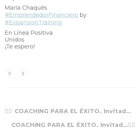
María Chaqués
#EmprendedorFinanciero
by
#ExpansionTraining
En Línea Positiva
Unidos
¡Te espero!
COACHING PARA EL ÉXITO. Invitada Feli García Bernal
COACHING PARA EL ÉXITO. Invitada Vanessa Maneiro