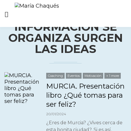
CUANDO LA
INFORMACIÓN SE
ORGANIZA SURGEN
LAS IDEAS
Coaching
Eventos
Motivación
+ 1 more
MURCIA. Presentación
libro ¿Qué tomas para
ser feliz?
20/01/2024
¿Eres de Murcia? ¿Vives cerca de
esta bonita ciudad?. Si es así,